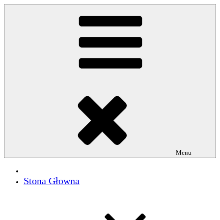
Przejdź
do
treści
Menu
Stona Głowna