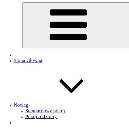
Przejdź
do
treści
Stona Głowna
Nocleg
Standardowy pokój
Pokój rodzinny