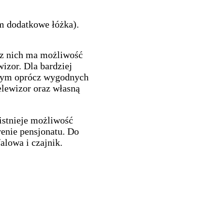
m dodatkowe łóżka).
 z nich ma możliwość
wizor. Dla bardziej
órym oprócz wygodnych
elewizor oraz własną
istnieje możliwość
renie pensjonatu. Do
lowa i czajnik.