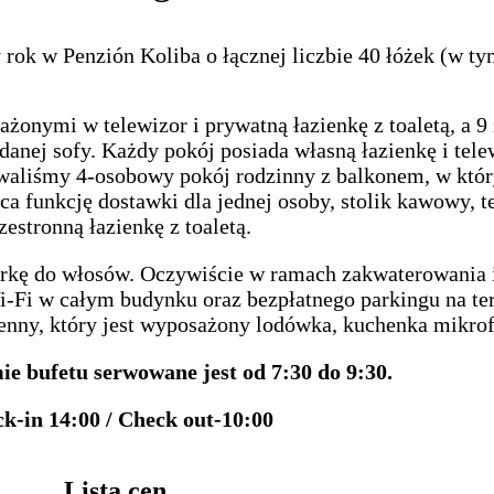
rok w Penzión Koliba o łącznej liczbie 40 łóżek (w ty
ymi w telewizor i prywatną łazienkę z toaletą, a 9
danej sofy. Każdy pokój posiada własną łazienkę i tele
owaliśmy 4-osobowy pokój rodzinny z balkonem, w kt
ąca funkcję dostawki dla jednej osoby, stolik kawowy, t
zestronną łazienkę z toaletą.
rkę do włosów. Oczywiście w ramach zakwaterowania 
i-Fi w całym budynku oraz bezpłatnego parkingu na te
enny, który jest wyposażony lodówka, kuchenka mikrofa
ie bufetu serwowane jest od 7:30 do 9:30.
k-in 14:00 / Check out-10:00
Lista cen